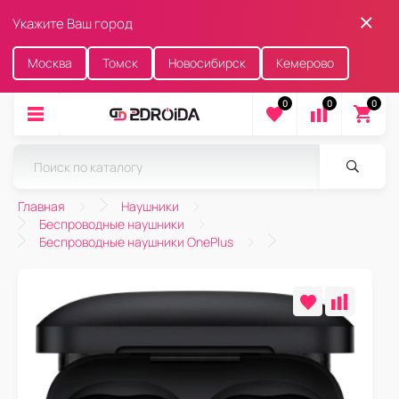
Укажите Ваш город
Москва
Томск
Новосибирск
Кемерово
0
0
0
Главная
Наушники
Беспроводные наушники
Беспроводные наушники OnePlus