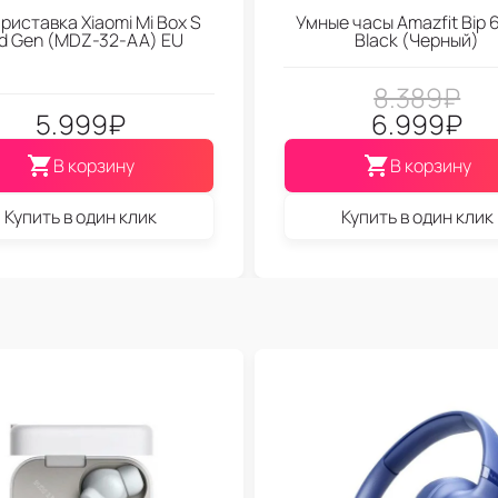
риставка Xiaomi Mi Box S
Умные часы Amazfit Bip 6
d Gen (МDZ-32-АА) EU
Black (Черный)
8.389
₽
5.999
₽
6.999
₽
В корзину
В корзину
Купить в один клик
Купить в один клик