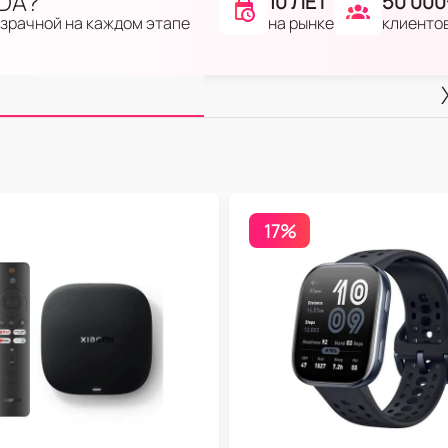
IDA?
10 ЛЕТ
50 000
на рынке
клиенто
озрачной на каждом этапе
17%