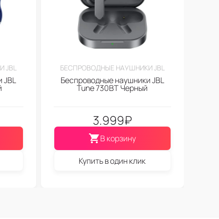
И JBL
БЕСПРОВОДНЫЕ НАУШНИКИ JBL
 JBL
Беспроводные наушники JBL
й
Tune 730BT Черный
3.999
₽
В корзину
Купить в один клик