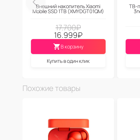
Внешний накопитель Xiaomi
ТВ-п
Mobile SSD 1TB (XMYDGT01QM)
3n
17.700
₽
16.999
₽
В корзину
Купить в один клик
Похожие товары