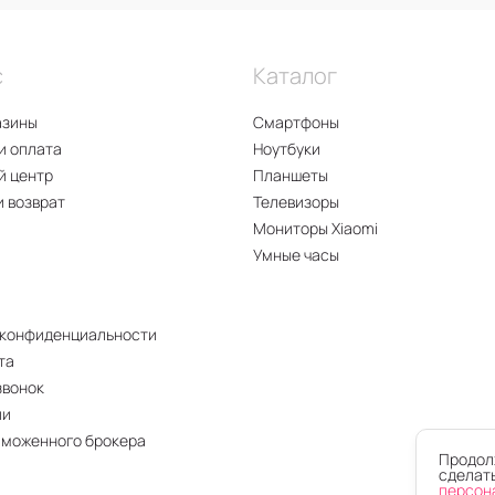
с
Каталог
азины
Смартфоны
и оплата
Ноутбуки
й центр
Планшеты
и возврат
Телевизоры
Мониторы Xiaomi
Умные часы
 конфиденциальности
та
звонок
ии
аможенного брокера
Продолж
сделать
персон