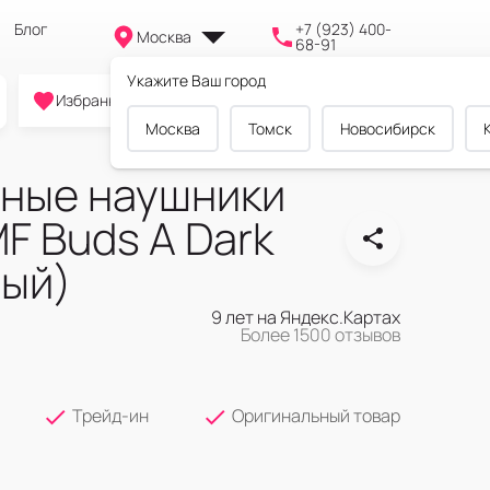
Блог
+7 (923) 400-
Москва
68-91
Укажите Ваш город
0
0
0
Избранное
Cравнение
Корзина
Москва
Томск
Новосибирск
ные наушники
F Buds A Dark
ный)
9 лет на Яндекс.Картах
Более 1500 отзывов
Трейд-ин
Оригинальный товар