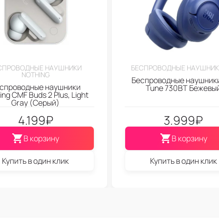
СПРОВОДНЫЕ НАУШНИКИ
БЕСПРОВОДНЫЕ НАУШНИК
NOTHING
Беспроводные наушники
спроводные наушники
Tune 730BT Бежевы
ing CMF Buds 2 Plus, Light
Gray (Серый)
4.199
₽
3.999
₽
В корзину
В корзину
Купить в один клик
Купить в один клик