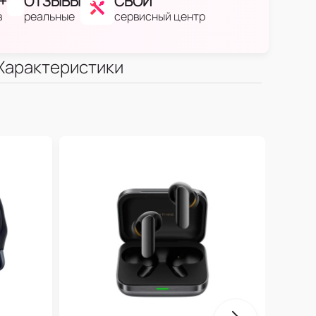
+
ОТЗЫВЫ
СВОЙ
в
реальные
сервисный центр
Характеристики
One