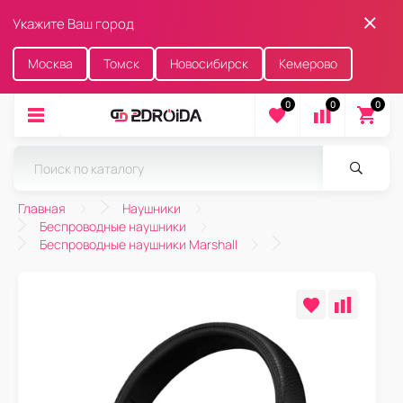
Укажите Ваш город
Москва
Томск
Новосибирск
Кемерово
0
0
0
Главная
Наушники
Беспроводные наушники
Беспроводные наушники Marshall