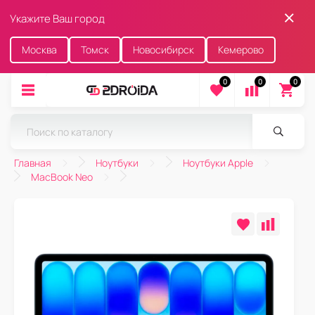
Укажите Ваш город
Москва
Томск
Новосибирск
Кемерово
0
0
0
Главная
Ноутбуки
Ноутбуки Apple
MacBook Neo