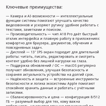
Ключевые преимущества:
—
Камера и AI-возможности
— интеллектуальные
функции системы помогают улучшать качество
видеозвонков и ускоряют рутину: удобнее работать с
текстами, заметками и поиском.
—
Производительность
— чип A18 Pro даёт быстрый
отклик интерфейса и плавную работу в приложениях:
комфортно для браузера, документов, обучения и
повседневных задач.
—
Дисплей
— 13" IPS-экран подходит для длительной
работы: читать, писать, редактировать и смотреть
контент удобно без лишней нагрузки на глаза.
—
Поддержка обновлений / ОС
— macOS регулярно
получает обновления, улучшая безопасность и
сохраняя актуальность устройства на долгий срок.
—
Надёжность и защита
— встроенные инструменты
безопасности и логика экосистемы Apple помогают
спокойнее хранить данные и работать с учётными
записями.
—
Сбалансированность и цена
— конфигурация 8/512
ГБ — разумный выбор для тех, кому важна
мобильность, но хочется меньше ограничений по