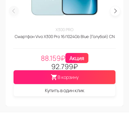
X300 PRO
Смартфон Vivo X300 Pro 16/1024Gb Blue (Голубой) CN
88.159
₽
Акция
92.799
₽
В корзину
Купить в один клик