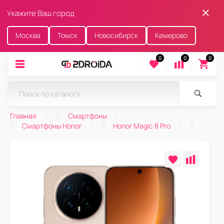
Укажите Ваш город
Москва
Томск
Новосибирск
Кемерово
0
0
0
Главная
Смартфоны
Смартфоны Honor
Honor Magic 8 Pro