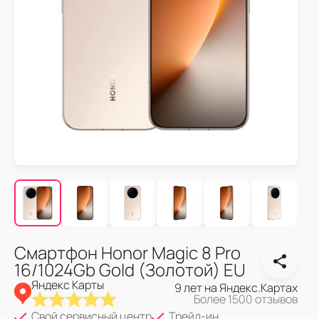
Смартфон Honor Magic 8 Pro
16/1024Gb Gold (Золотой) EU
Яндекс Карты
9 лет на Яндекс.Картах
Более 1500 отзывов
Свой сервисный центр
Трейд-ин