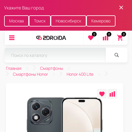
Укажите Ваш город
Москва
Томск
Новосибирск
Кемерово
0
0
0
Главная
Смартфоны
Смартфоны Honor
Honor 400 Lite