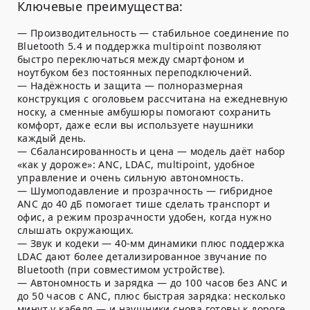
Ключевые преимущества:
—
Производительность
— стабильное соединение по
Bluetooth 5.4
и поддержка
multipoint
позволяют
быстро переключаться между смартфоном и
ноутбуком без постоянных переподключений.
—
Надёжность и защита
— полноразмерная
конструкция с оголовьем рассчитана на ежедневную
носку, а сменные амбушюры помогают сохранить
комфорт, даже если вы используете наушники
каждый день.
—
Сбалансированность и цена
— модель даёт набор
«как у дороже»: ANC, LDAC, multipoint, удобное
управление и очень сильную автономность.
—
Шумоподавление и прозрачность
—
гибридное
ANC до 40 дБ
помогает тише сделать транспорт и
офис, а режим прозрачности удобен, когда нужно
слышать окружающих.
—
Звук и кодеки
—
40-мм динамики
плюс поддержка
LDAC
дают более детализированное звучание по
Bluetooth (при совместимом устройстве).
—
Автономность и зарядка
— до
100 часов
без ANC и
до
50 часов
с ANC, плюс быстрая зарядка: несколько
минут у кабеля — и наушники снова готовы к дороге.