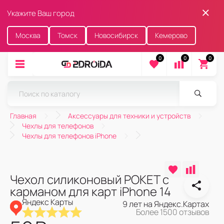
Укажите Ваш город
Москва
Томск
Новосибирск
Кемерово
0
0
0
Главная
Аксессуары для техники и устройств
Чехлы для телефонов
Чехлы для телефонов iPhone
Чехол силиконовый POKET с
карманом для карт iPhone 14
Яндекс Карты
9 лет на Яндекс.Картах
Более 1500 отзывов