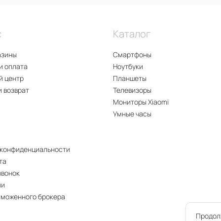
с
Каталог
азины
Смартфоны
и оплата
Ноутбуки
й центр
Планшеты
и возврат
Телевизоры
Мониторы Xiaomi
Умные часы
 конфиденциальности
та
звонок
ии
аможенного брокера
Продолж