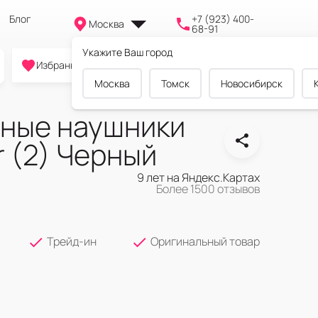
Блог
+7 (923) 400-
Москва
68-91
Укажите Ваш город
0
0
0
Избранное
Cравнение
Корзина
Москва
Томск
Новосибирск
ные наушники
r (2) Черный
9 лет на Яндекс.Картах
Более 1500 отзывов
Трейд-ин
Оригинальный товар