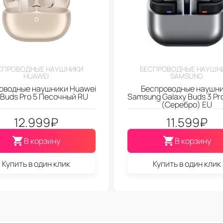
СПРОВОДНЫЕ НАУШНИКИ
БЕСПРОВОДНЫЕ НАУШН
HUAWEI
SAMSUNG
оводные наушники Huawei
Беспроводные наушн
eBuds Pro 5 Песочный RU
Samsung Galaxy Buds 3 Pro
(Серебро) EU
12.999
₽
11.599
₽
В корзину
В корзину
Купить в один клик
Купить в один клик