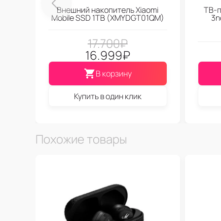
Внешний накопитель Xiaomi
ТВ-п
Mobile SSD 1TB (XMYDGT01QM)
3n
17.700
₽
16.999
₽
В корзину
Купить в один клик
Похожие товары