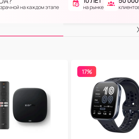
IDA?
10 ЛЕТ
50 000
на рынке
клиенто
озрачной на каждом этапе
17%