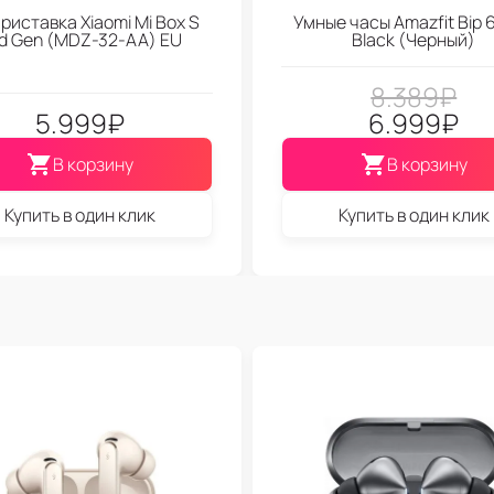
риставка Xiaomi Mi Box S
Умные часы Amazfit Bip 6
d Gen (МDZ-32-АА) EU
Black (Черный)
8.389
₽
5.999
₽
6.999
₽
В корзину
В корзину
Купить в один клик
Купить в один клик