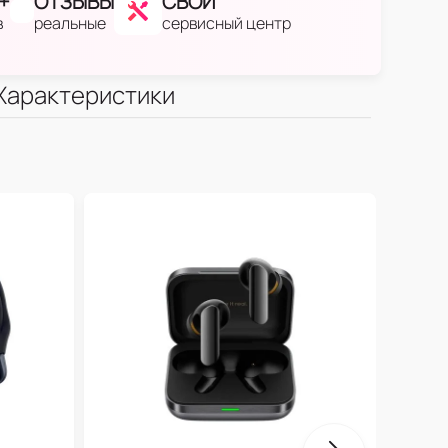
+
ОТЗЫВЫ
СВОЙ
в
реальные
сервисный центр
Характеристики
One