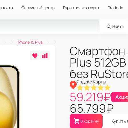
 оплата
Сервисный центр
Гарантия и возврат
Trade-In
Найти
iPhone 15 Plus
Смартфон A
Plus 512GB
без RuStor
Яндекс Карты
59.219
₽
Акци
65.799
₽
Купить 
В корзину