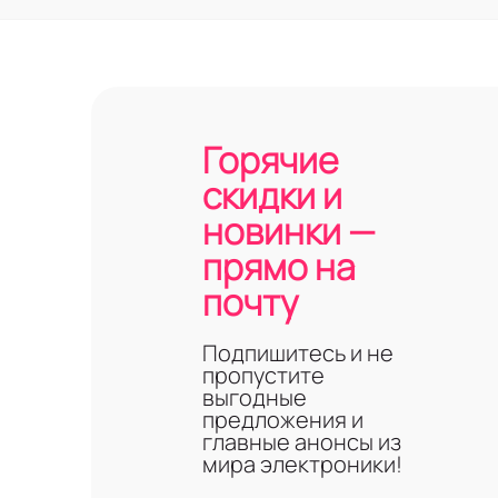
Горячие
скидки и
новинки —
прямо на
почту
Подпишитесь и не
пропустите
выгодные
предложения и
главные анонсы из
мира электроники!