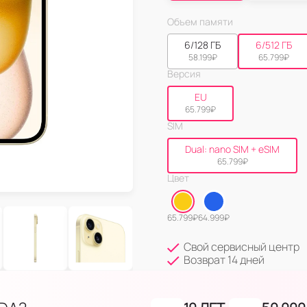
Объем памяти
6/128 ГБ
6/512 ГБ
58.199
₽
65.799
₽
Версия
EU
65.799
₽
SIM
Dual: nano SIM + eSIM
65.799
₽
Цвет
65.799
₽
64.999
₽
Свой сервисный центр
Возврат 14 дней