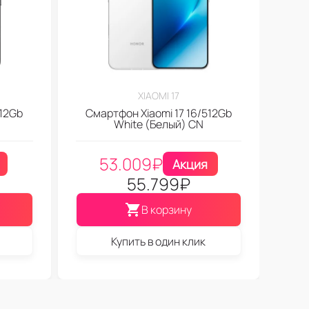
XIAOMI 17
512Gb
Смартфон Xiaomi 17 16/512Gb
White (Белый) CN
53.009
₽
Акция
55.799
₽
В корзину
Купить в один клик