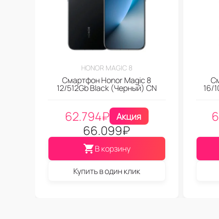
HONOR MAGIC 8
Смартфон Honor Magic 8
С
12/512Gb Black (Черный) CN
16/
62.794
₽
6
Акция
66.099
₽
В корзину
Купить в один клик