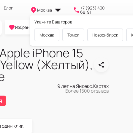
Блог
+7 (923) 400-
Москва
68-91
Укажите Ваш город
0
0
0
Избранное
Cравнение
Корзина
Москва
Томск
Новосибирск
pple iPhone 15
 Yellow (Желтый),
e
9 лет на Яндекс.Картах
Более 1500 отзывов
я
в один клик