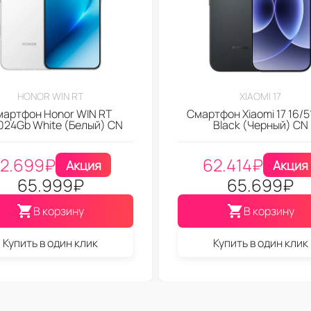
HONOR WIN RT
XIAOMI 17
мартфон Honor WIN RT
Смартфон Xiaomi 17 16/
1024Gb White (Белый) CN
Black (Черный) CN
2.699
₽
62.414
₽
Акция
Акция
65.999
₽
65.699
₽
В корзину
В корзину
Купить в один клик
Купить в один клик