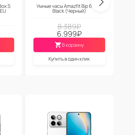
Box S
Умные часы Amazfit Bip 6 Soft
 EU
Black (Черный)
8.389
₽
6.999
₽
В корзину
Купить в один клик