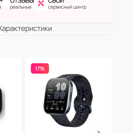
+
ОТЗЫВЫ
СВОЙ
в
реальные
сервисный центр
Характеристики
17%
Бесп