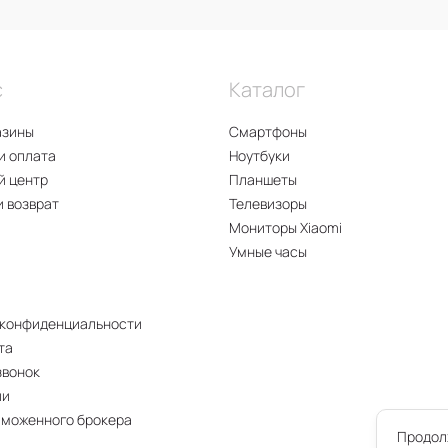
с
Каталог
азины
Смартфоны
и оплата
Ноутбуки
й центр
Планшеты
и возврат
Телевизоры
Мониторы Xiaomi
Умные часы
 конфиденциальности
та
звонок
ии
аможенного брокера
Продолж