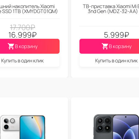
шний накопитель Xiaomi
ТВ-приставка Xiaomi Mi 
le SSD 1TB (XMYDGT01QM)
3nd Gen (МDZ-32-АА)
17.700
₽
16.999
₽
5.999
₽
В корзину
В корзину
Купить в один клик
Купить в один клик