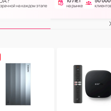
IDA?
10 ЛЕТ
50 000
на рынке
клиенто
озрачной на каждом этапе