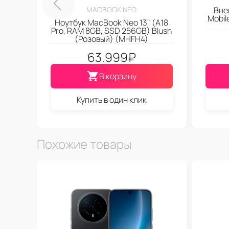
MACBOOK NEO
Вне
Mobi
Ноутбук MacBook Neo 13" (A18
Pro, RAM 8GB, SSD 256GB) Blush
(Розовый) (MHFH4)
63.999
₽
В корзину
Купить в один клик
Похожие товары