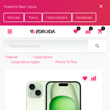
Укажите Ваш город
Москва
Томск
Новосибирск
Кемерово
0
0
0
Главная
Смартфоны
Смартфоны Apple
iPhone 15 Plus