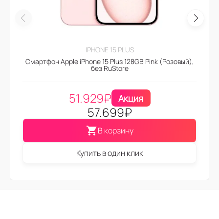
IPHONE 15 PLUS
Смартфон Apple iPhone 15 Plus 128GB Pink (Розовый),
без RuStore
51.929
₽
Акция
57.699
₽
В корзину
Купить в один клик