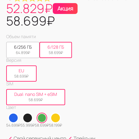
52.829
₽
Акция
58.699
₽
Объем памяти
6/256 ГБ
6/128 ГБ
64.899
₽
58.699
₽
Версия
EU
58.699
₽
SIM
Dual: nano SIM + eSIM
58.699
₽
Цвет
54.699
₽
55.999
₽
58.699
₽
58.199
₽
Свой сервисный центр
Трейд-ин