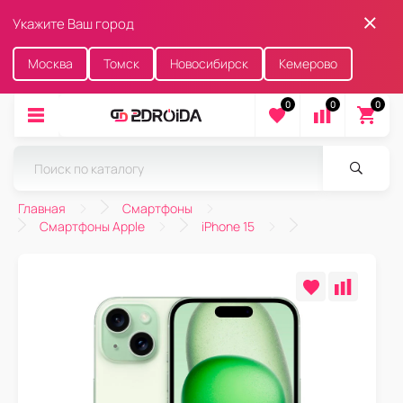
Укажите Ваш город
Москва
Томск
Новосибирск
Кемерово
0
0
0
Главная
Смартфоны
Смартфоны Apple
iPhone 15