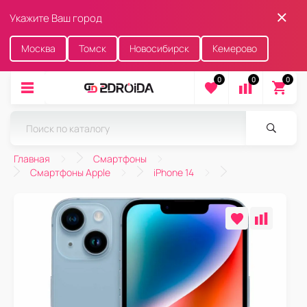
Укажите Ваш город
Москва
Томск
Новосибирск
Кемерово
0
0
0
Главная
Смартфоны
Смартфоны Apple
iPhone 14