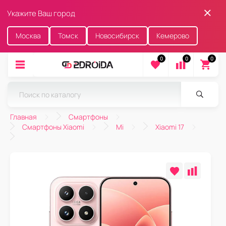
Укажите Ваш город
Москва
Томск
Новосибирск
Кемерово
0
0
0
Главная
Смартфоны
Смартфоны Xiaomi
Mi
Xiaomi 17