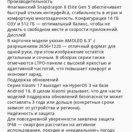
Производительность
Флагманский
Snapdragon 8 Elite Gen 5
обеспечивает
быстрый отклик интерфейса, стабильность в играх и
комфортную многозадачность. Конфигурация
16 ГБ
ОЗУ и 512 ГБ
— оптимальный баланс, чтобы не
думать о свободном месте и скорости приложений.
Дисплей
В карточке модели указан
AMOLED 6.3"
с
разрешением
2656×1220
— отличный формат для
одной руки, при этом изображение остаётся
детальным и сочным. В обзорах серии также
отмечаются LTPO-панели с высокой яркостью и
адаптивной частотой, что повышает комфорт и
экономит заряд.
Поддержка обновлений
Серия Xiaomi 17 выходит на
HyperOS 3 на базе
Android 16
. В целом Xiaomi указывает, что для части
моделей поддержка обновлений безопасности может
составлять
3 года или дольше
(конкретные сроки
зависят от устройства и региона).
Надёжность и защита
Для повседневной уверенности заявлена защита
IP68
— смартфон рассчитан на активное
использование, поездки и «неидеальную» погоду.