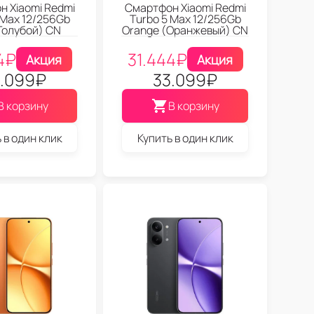
 Xiaomi Redmi
Смартфон Xiaomi Redmi
 Max 12/256Gb
Turbo 5 Max 12/256Gb
(Голубой) CN
Orange (Оранжевый) CN
4
₽
31.444
₽
Акция
Акция
.099
₽
33.099
₽
В корзину
В корзину
 в один клик
Купить в один клик