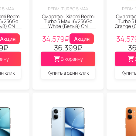
 5 MAX
REDMI TURBO 5 MAX
REDMI
omi Redmi
Смартфон Xiaomi Redmi
Смартфон
16/256Gb
Turbo 5 Max 16/256Gb
Turbo 5
ный) CN
White (Белый) CN
Orange (
34.579
₽
34.57
Акция
Акция
9
₽
36.399
₽
36
зину
В корзину
ин клик
Купить в один клик
Купить