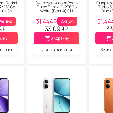
omi Redmi
Смартфон Xiaomi Redmi
Смартфон
12/256Gb
Turbo 5 Max 12/256Gb
Turbo 5
ный) CN
White (Белый) CN
Blue 
31.444
₽
31.44
Акция
Акция
9
₽
33.099
₽
33
зину
В корзину
ин клик
Купить в один клик
Купить