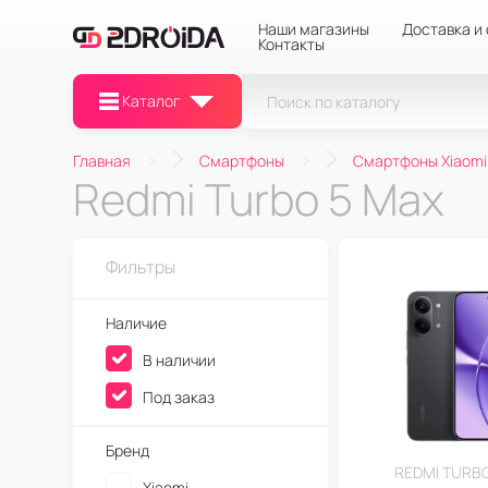
Наши магазины
Доставка и
Контакты
Каталог
Главная
Смартфоны
Смартфоны Xiaomi
Redmi Turbo 5 Max
Фильтры
Наличие
В наличии
Под заказ
Бренд
REDMI TURBO
Xiaomi