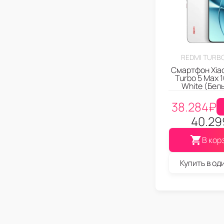
REDMI TURBO
Смартфон Xia
Turbo 5 Max 
White (Бел
38.284
₽
40.29
В кор
Купить в од