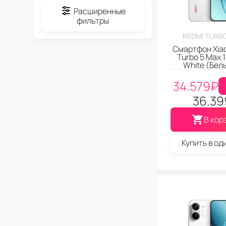
Расширенные
фильтры
REDMI TURBO
Смартфон Xia
Turbo 5 Max 
White (Бел
34.579
₽
36.39
В кор
Купить в од