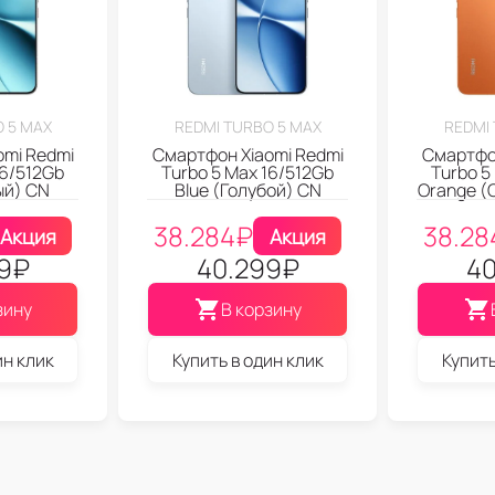
 5 MAX
REDMI TURBO 5 MAX
REDMI
omi Redmi
Смартфон Xiaomi Redmi
Смартфон
16/512Gb
Turbo 5 Max 16/512Gb
Turbo 5
ый) CN
Blue (Голубой) CN
Orange (
38.284
₽
38.28
Акция
Акция
9
₽
40.299
₽
40
зину
В корзину
ин клик
Купить в один клик
Купить