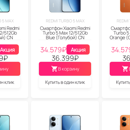
 5 MAX
REDMI TURBO 5 MAX
REDMI
omi Redmi
Смартфон Xiaomi Redmi
Смартфон
12/512Gb
Turbo 5 Max 12/512Gb
Turbo 5
ый) CN
Blue (Голубой) CN
Orange (
34.579
₽
34.57
Акция
Акция
9
₽
36.399
₽
36
зину
В корзину
ин клик
Купить в один клик
Купить