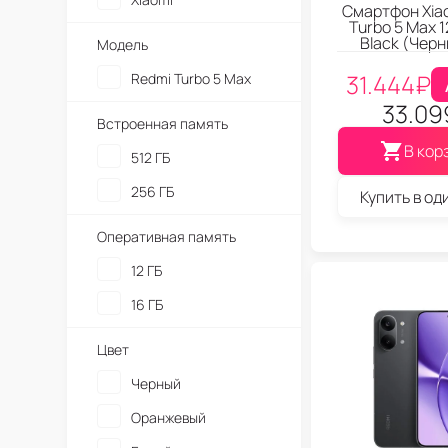
Смартфон Xia
Turbo 5 Max 
Black (Чер
Модель
31.444
₽
Redmi Turbo 5 Max
33.09
Встроенная память
В кор
512 ГБ
256 ГБ
Купить в од
Оперативная память
12 ГБ
16 ГБ
Цвет
Черный
Оранжевый