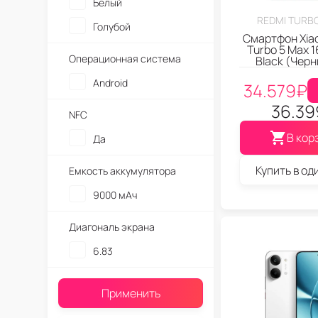
Белый
REDMI TURBO
Голубой
Смартфон Xia
Turbo 5 Max 
Операционная система
Black (Чер
Android
34.579
₽
36.39
NFC
В кор
Да
Купить в од
Емкость аккумулятора
9000 мАч
Диагональ экрана
6.83
Применить