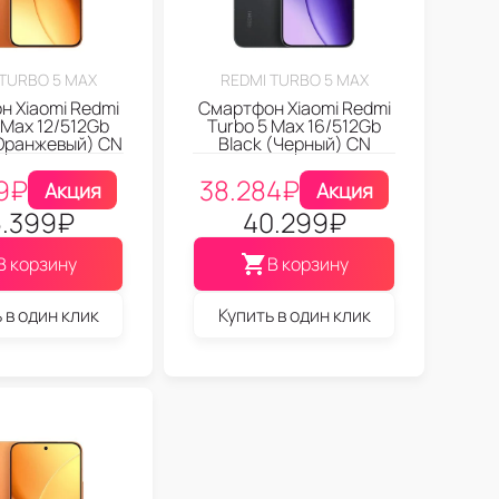
 TURBO 5 MAX
REDMI TURBO 5 MAX
 Xiaomi Redmi
Смартфон Xiaomi Redmi
 Max 12/512Gb
Turbo 5 Max 16/512Gb
Оранжевый) CN
Black (Черный) CN
9
₽
38.284
₽
Акция
Акция
.399
₽
40.299
₽
В корзину
В корзину
 в один клик
Купить в один клик