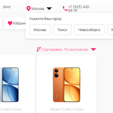
Блог
+7 (923) 400-
Москва
68-91
Укажите Ваш город
0
0
0
Избранное
Cравнение
Корзина
Москва
Томск
Новосибирск
Сортировка
:
По умолчанию
 TURBO 5 MAX
REDMI TURBO 5 MAX