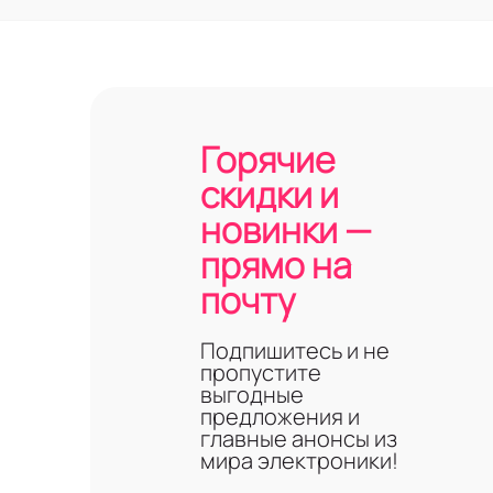
Горячие
скидки и
новинки —
прямо на
почту
Подпишитесь и не
пропустите
выгодные
предложения и
главные анонсы из
мира электроники!