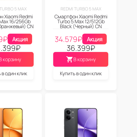
 TURBO 5 MAX
REDMI TURBO 5 MAX
 Xiaomi Redmi
Смартфон Xiaomi Redmi
 Max 16/256Gb
Turbo 5 Max 12/512Gb
Оранжевый) CN
Black (Черный) CN
9
₽
34.579
₽
Акция
Акция
.399
₽
36.399
₽
В корзину
В корзину
 в один клик
Купить в один клик