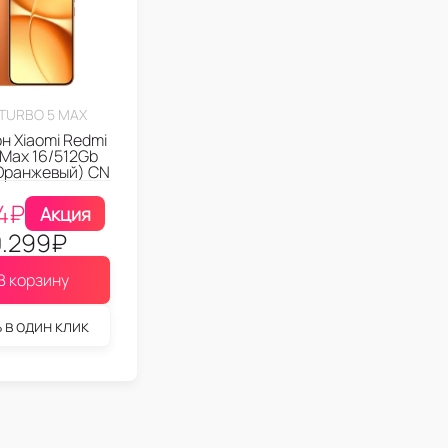
 TURBO 5 MAX
 Xiaomi Redmi
 Max 16/512Gb
Оранжевый) CN
4
₽
Акция
.299
₽
В корзину
 в один клик