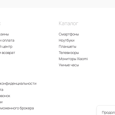
с
Каталог
азины
Смартфоны
и оплата
Ноутбуки
й центр
Планшеты
и возврат
Телевизоры
Мониторы Xiaomi
Умные часы
 конфиденциальности
та
звонок
ии
аможенного брокера
Продолж