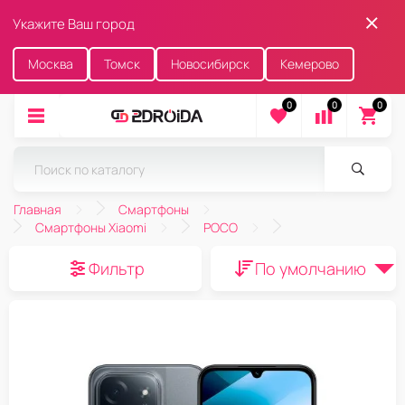
Укажите Ваш город
Москва
Томск
Новосибирск
Кемерово
0
0
0
Главная
Смартфоны
Смартфоны Xiaomi
POCO
Фильтр
По умолчанию