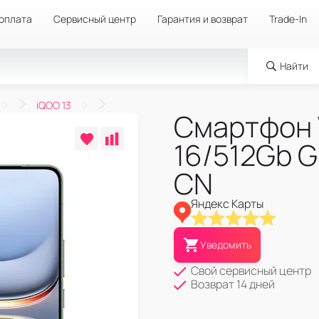
 оплата
Сервисный центр
Гарантия и возврат
Trade-In
Найти
iQOO 13
Смартфон V
16/512Gb G
CN
Яндекс Карты
Уведомить
Свой сервисный центр
Возврат 14 дней