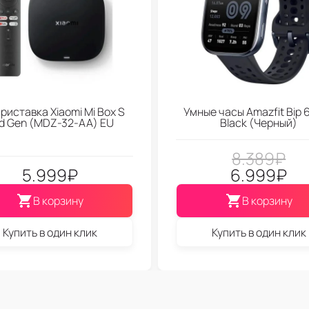
риставка Xiaomi Mi Box S
Умные часы Amazfit Bip 6
d Gen (МDZ-32-АА) EU
Black (Черный)
8.389
₽
5.999
₽
6.999
₽
В корзину
В корзину
Купить в один клик
Купить в один клик