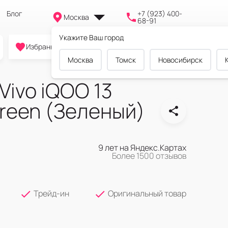
Блог
+7 (923) 400-
Москва
68-91
Укажите Ваш город
0
0
0
Избранное
Cравнение
Корзина
Москва
Томск
Новосибирск
ivo iQOO 13
reen (Зеленый)
9 лет на Яндекс.Картах
Более 1500 отзывов
Трейд-ин
Оригинальный товар