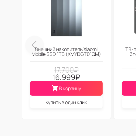
Внешний накопитель Xiaomi
ТВ-п
Mobile SSD 1TB (XMYDGT01QM)
3n
17.700
₽
16.999
₽
В корзину
Купить в один клик