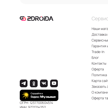
Серви
Наши маг
Доставка 
Сервисны
Гарантия 
Trade-In
Блог
Контакты
Оферта
Политика
Карта сай
Заказать 
О компан
Оферта т
ОГРН: 1237700604514
ИНН: 9721214252