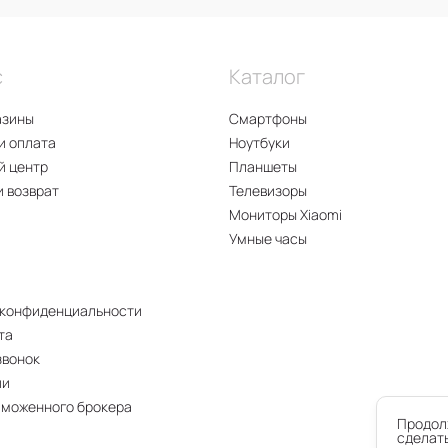
с
Каталог
азины
Смартфоны
и оплата
Ноутбуки
й центр
Планшеты
и возврат
Телевизоры
Мониторы Xiaomi
Умные часы
 конфиденциальности
та
звонок
ии
аможенного брокера
Продолж
сделать