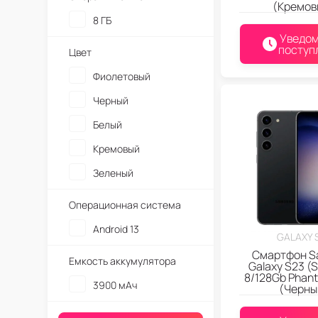
(Кремов
8 ГБ
Уведом
поступ
Цвет
Фиолетовый
Черный
Белый
Кремовый
Зеленый
Операционная система
Android 13
GALAXY 
Смартфон S
Емкость аккумулятора
Galaxy S23 (
8/128Gb Phant
3900 мАч
(Черны