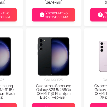
ый)
(Зеленый)
(
ить о
Уведомить о
У
лении
поступлении
п
S23
GALAXY S23
GA
amsung
Смартфон Samsung
Смарт
SM-911B)
Galaxy S23 8/256Gb
Galaxy
om Black
(SM-911B) Phantom
(SM-91
й)
Black (Черный)
(Фи