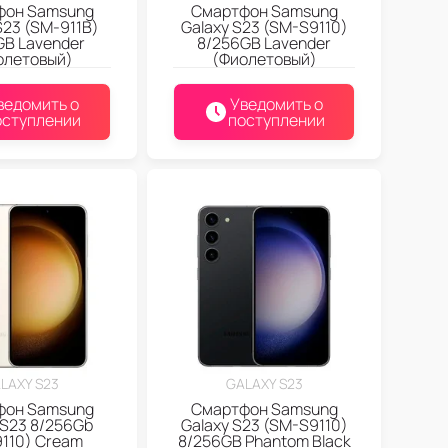
фон Samsung
Смартфон Samsung
S23 (SM-911B)
Galaxy S23 (SM-S9110)
GB Lavender
8/256GB Lavender
олетовый)
(Фиолетовый)
ведомить о
Уведомить о
оступлении
поступлении
LAXY S23
GALAXY S23
фон Samsung
Смартфон Samsung
 S23 8/256Gb
Galaxy S23 (SM-S9110)
110) Cream
8/256GB Phantom Black