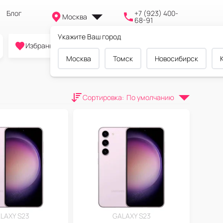
Блог
+7 (923) 400-
Москва
68-91
Укажите Ваш город
0
0
0
Избранное
Cравнение
Корзина
Москва
Томск
Новосибирск
Сортировка
:
По умолчанию
LAXY S23
GALAXY S23