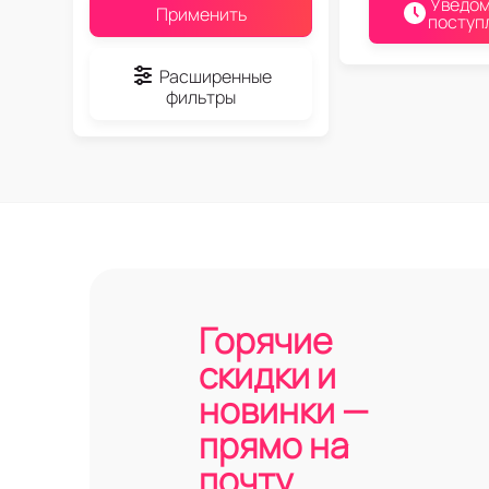
Уведом
Применить
поступ
Расширенные
фильтры
Горячие
скидки и
новинки —
прямо на
почту