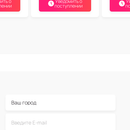
ить о
Уведомить о
У
лении
поступлении
п