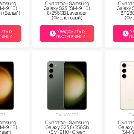
amsung
Смартфон Samsung
Смарт
SM-911B)
Galaxy S23 (SM-911B)
Galaxy 
m (Белый)
8/256GB Lavender
8/128
(Фиолетовый)
(Фи
ить о
Уведомить о
У
лении
поступлении
п
S23
GALAXY S23
GA
amsung
Смартфон Samsung
Смарт
SM-911B)
Galaxy S23 8/256Gb
Galaxy
Cream
(SM-9110) Green
(SM-9