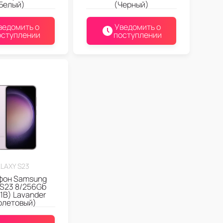
Белый)
(Черный)
ведомить о
Уведомить о
оступлении
поступлении
LAXY S23
фон Samsung
 S23 8/256Gb
1B) Lavander
олетовый)