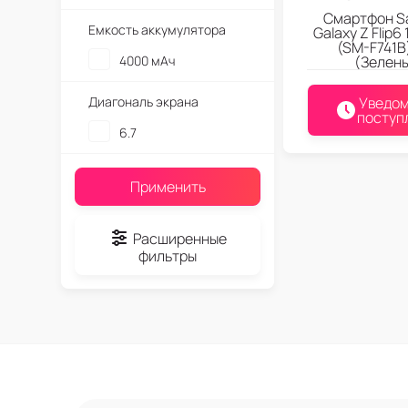
Смартфон S
Емкость аккумулятора
Galaxy Z Flip6
(SM-F741B)
4000 мАч
(Зелен
Диагональ экрана
Уведом
поступ
6.7
Применить
Расширенные
фильтры