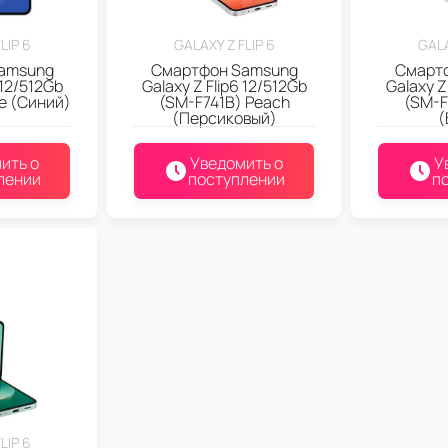
LIP 6
GALAXY Z FLIP 6
GALA
amsung
Смартфон Samsung
Смарт
 12/512Gb
Galaxy Z Flip6 12/512Gb
Galaxy Z
e (Синий)
(SM-F741B) Peach
(SM-F
(Персиковый)
(
ить о
Уведомить о
У
лении
поступлении
п
LIP 6