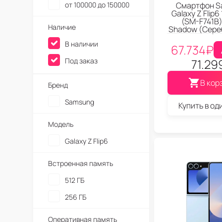
от 100000 до 150000
Смартфон S
Galaxy Z Flip6
(SM-F741B) 
Наличие
Shadow (Сере
В наличии
67.734
₽
Под заказ
71.29
В кор
Бренд
Samsung
Купить в од
Модель
Galaxy Z Flip6
Встроенная память
512 ГБ
256 ГБ
Оперативная память