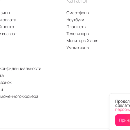
с
Каталог
азины
Смартфоны
и оплата
Ноутбуки
й центр
Планшеты
и возврат
Телевизоры
Мониторы Xiaomi
Умные часы
 конфиденциальности
та
звонок
ии
аможенного брокера
Продолж
сделать
персон
Прин