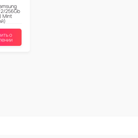
amsung
 12/256Gb
 Mint
ый)
ить о
лении