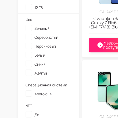
12 ГБ
GALAXY Z F
Смартфон S
Цвет
Galaxy Z Flip6
(SM-F741B) Blu
Зеленый
Серебристый
Уведом
Персиковый
поступ
Белый
Синий
Желтый
Операционная система
Android 14
NFC
Да
GALAXY Z F