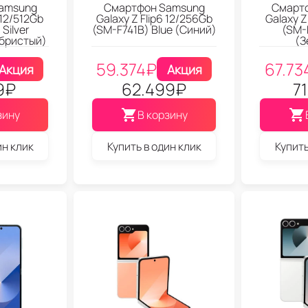
amsung
Смартфон Samsung
Смарт
 12/512Gb
Galaxy Z Flip6 12/256Gb
Galaxy Z
Silver
(SM-F741B) Blue (Синий)
(SM-
бристый)
(З
59.374
₽
67.73
Акция
Акция
9
₽
62.499
₽
7
зину
В корзину
ин клик
Купить в один клик
Купить