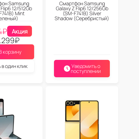
фон Samsung
Смартфон Samsung
 Flip6 12/512Gb
Galaxy Z Flip6 12/256Gb
F741B) Mint
(SM-F741B) Silver
еленый)
Shadow (Серебристый)
4
₽
Акция
1.299
₽
В корзину
 в один клик
Уведомить о
поступлении