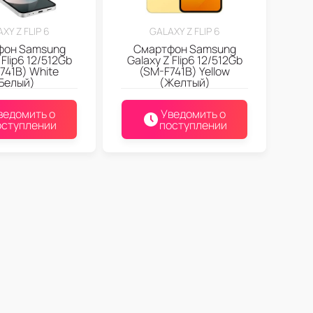
XY Z FLIP 6
GALAXY Z FLIP 6
фон Samsung
Смартфон Samsung
 Flip6 12/512Gb
Galaxy Z Flip6 12/512Gb
741B) White
(SM-F741B) Yellow
Белый)
(Желтый)
ведомить о
Уведомить о
оступлении
поступлении