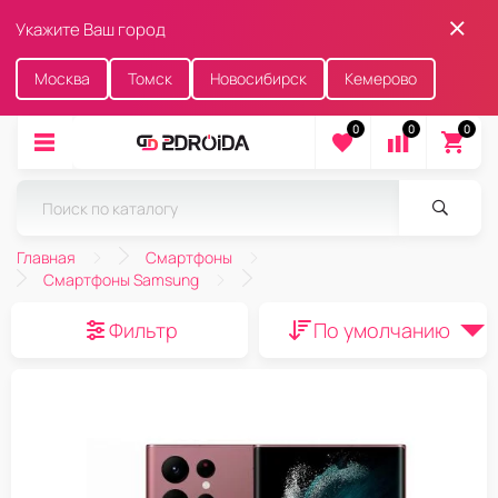
Укажите Ваш город
Москва
Томск
Новосибирск
Кемерово
0
0
0
Главная
Смартфоны
Смартфоны Samsung
Фильтр
По умолчанию