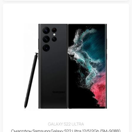
GALAXY S22 ULTRA
Смартфон Samsung Galaxy S22 Ultra 12/512Gb (SM-908B)