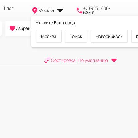
Блог
+7 (923) 400-
Москва
68-91
Укажите Ваш город
0
0
0
Избранное
Cравнение
Корзина
Москва
Томск
Новосибирск
Сортировка
:
По умолчанию