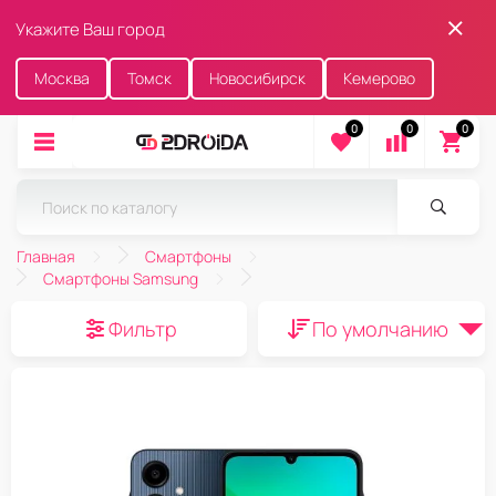
Укажите Ваш город
Москва
Томск
Новосибирск
Кемерово
0
0
0
Главная
Смартфоны
Смартфоны Samsung
Фильтр
По умолчанию