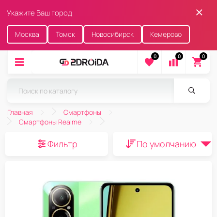
Укажите Ваш город
Москва
Томск
Новосибирск
Кемерово
0
0
0
Главная
Смартфоны
Смартфоны Realme
Фильтр
По умолчанию