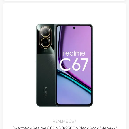
REALME C67
Смартфон Realme C67 4G 8/256Gb Black Rock (Черный)