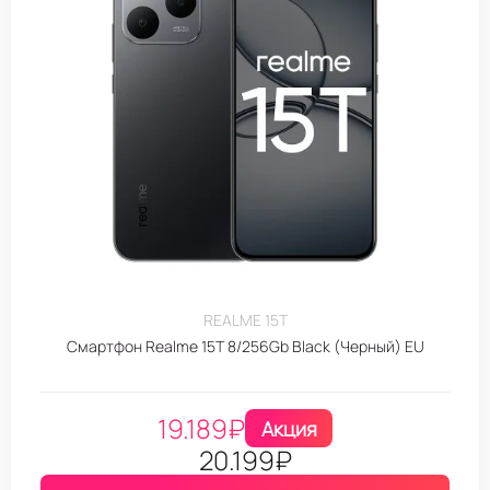
REALME 15T
Смартфон Realme 15T 8/256Gb Black (Черный) EU
19.189
₽
Акция
20.199
₽