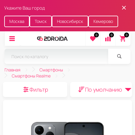
Укажите Ваш город
Москва
Томск
Новосибирск
Кемерово
0
0
0
Главная
Смартфоны
Смартфоны Realme
Фильтр
По умолчанию