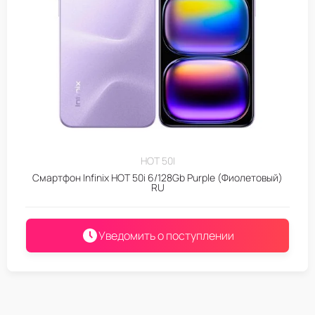
HOT 50I
Смартфон Infinix HOT 50i 6/128Gb Purple (Фиолетовый)
RU
Уведомить о поступлении