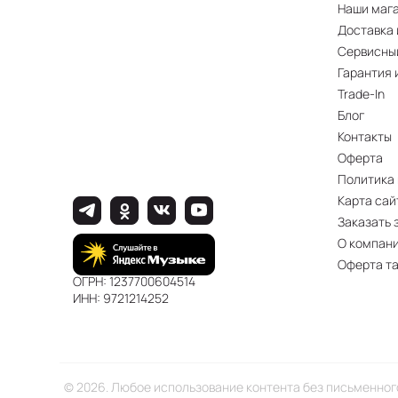
Наши маг
Доставка 
Сервисны
Гарантия 
Trade-In
Блог
Контакты
Оферта
Политика
Карта сай
Заказать 
О компан
Оферта т
ОГРН: 1237700604514
ИНН: 9721214252
© 2026. Любое использование контента без письменно