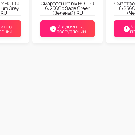
ix HOT 50
Смартфон Infinix HOT 50
Смартфон
ium Grey
6/256Gb Sage Green
8/256G
 RU
(Зеленый) RU
(Че
ить о
Уведомить о
У
лении
поступлении
п