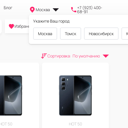
Блог
+7 (923) 400-
Москва
68-91
Укажите Ваш город
0
0
0
Избранное
Cравнение
Корзина
Москва
Томск
Новосибирск
Сортировка
:
По умолчанию
HOT 50
HOT 50