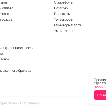
азины
Смартфоны
и оплата
Ноутбуки
й центр
Планшеты
и возврат
Телевизоры
Мониторы Xiaomi
Умные часы
 конфиденциальности
та
звонок
ии
аможенного брокера
Продолж
сделать
персон
Прин
го разрешения запрещено