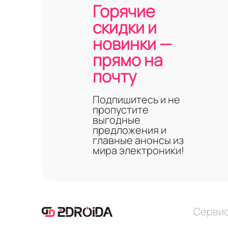
Горячие
скидки и
новинки —
прямо на
почту
Подпишитесь и не
пропустите
выгодные
предложения и
главные анонсы из
мира электроники!
Серви