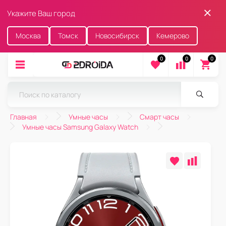
Укажите Ваш город
Москва
Томск
Новосибирск
Кемерово
0
0
0
Главная
Умные часы
Смарт часы
Умные часы Samsung Galaxy Watch