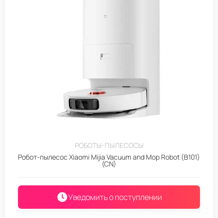
РОБОТЫ-ПЫЛЕСОСЫ
Робот-пылесос Xiaomi Mijia Vacuum and Mop Robot (B101)
(CN)
Уведомить о поступлении