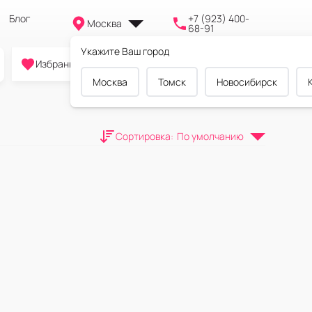
Блог
+7 (923) 400-
Москва
68-91
Укажите Ваш город
0
0
0
Избранное
Cравнение
Корзина
Москва
Томск
Новосибирск
Сортировка
:
По умолчанию