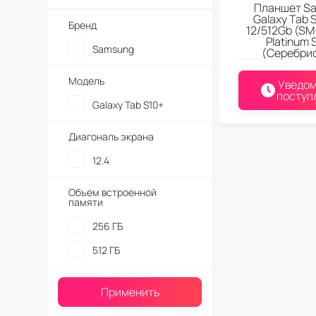
Планшет S
Galaxy Tab 
Бренд
12/512Gb (S
Platinum S
Samsung
(Серебри
Модель
Уведом
поступ
Galaxy Tab S10+
Диагональ экрана
12.4
Объем встроенной
памяти
256 ГБ
512 ГБ
Применить