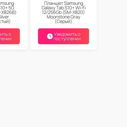
amsung
Планшет Samsung
S10+ 5G
Galaxy Tab S10+ Wi-Fi
M-X826B)
12/256Gb (SM-X820)
ilver
Moonstone Gray
стый)
(Серый)
ить о
Уведомить о
лении
поступлении