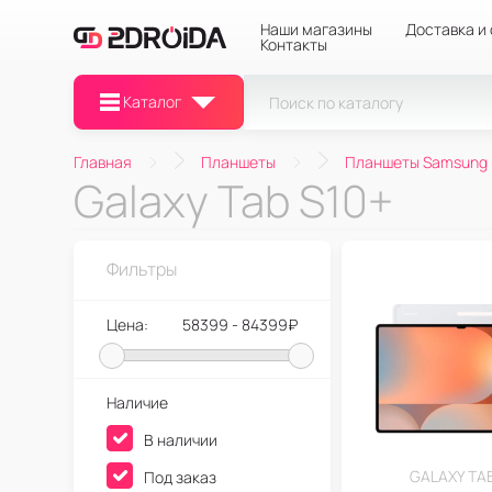
Наши магазины
Доставка и
Контакты
Каталог
Главная
Планшеты
Планшеты Samsung
Galaxy Tab S10+
Фильтры
Цена:
58399 - 84399₽
Наличие
В наличии
GALAXY TAB
Под заказ