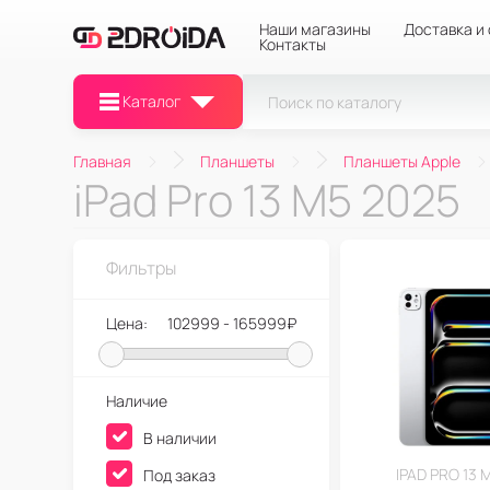
Наши магазины
Доставка и
Контакты
Каталог
Главная
Планшеты
Планшеты Apple
iPad Pro 13 M5 2025
Фильтры
Цена:
102999 - 165999₽
Наличие
В наличии
IPAD PRO 13 
Под заказ