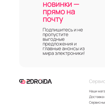
новинки —
прямо на
почту
Подпишитесь и не
пропустите
выгодные
предложения и
главные анонсы из
мира электроники!
Серви
Наши маг
Доставка 
Сервисны