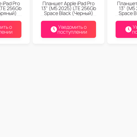
 iPad Pro
Планшет Apple iPad Pro
Планшет 
LTE 256Gb
13" (M5 2025) LTE 256Gb
13" (M5
бряный)
Space Black (Черный)
Space B
ить о
Уведомить о
У
лении
поступлении
п