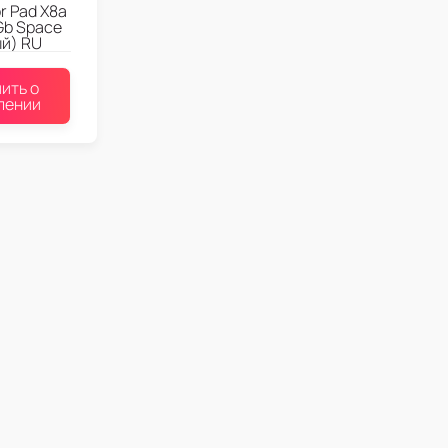
r Pad X8a
4Gb Space
ый) RU
ить о
лении