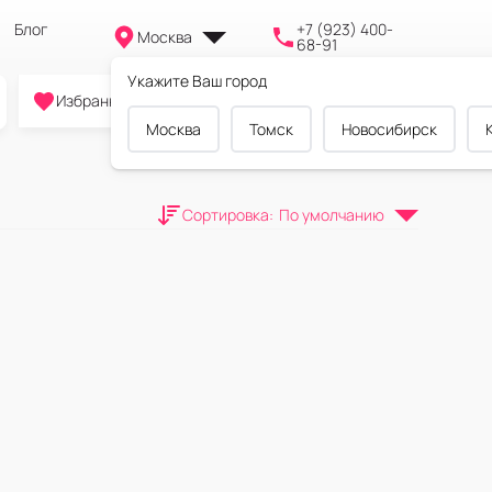
Блог
+7 (923) 400-
Москва
68-91
Укажите Ваш город
0
0
0
Избранное
Cравнение
Корзина
Москва
Томск
Новосибирск
Сортировка
:
По умолчанию