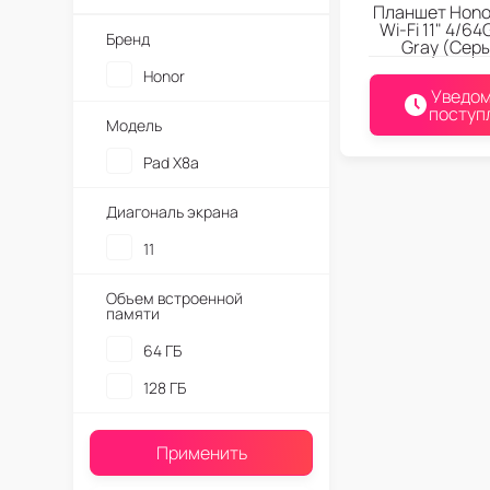
Планшет Hono
Wi-Fi 11" 4/6
Бренд
Gray (Сер
Honor
Уведом
поступ
Модель
Pad X8a
Диагональ экрана
11
Объем встроенной
памяти
64 ГБ
128 ГБ
Применить