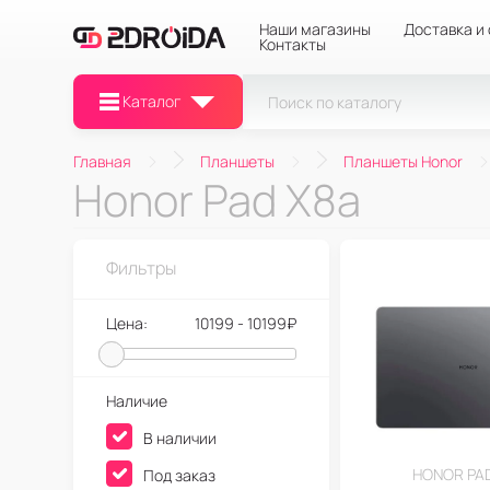
Наши магазины
Доставка и
Контакты
Каталог
Главная
Планшеты
Планшеты Honor
Honor Pad X8a
Фильтры
Цена:
10199 - 10199₽
Наличие
В наличии
HONOR PAD
Под заказ