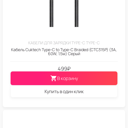
КАБЕЛИ ДЛЯ ЗАРЯДКИ TYPE-C TYPE-C
Кабель Cuktech Type-C to Type-C Braided (CTC315P) (3A,
60W, 1.5м) Серый
499
₽
В корзину
Купить в один клик