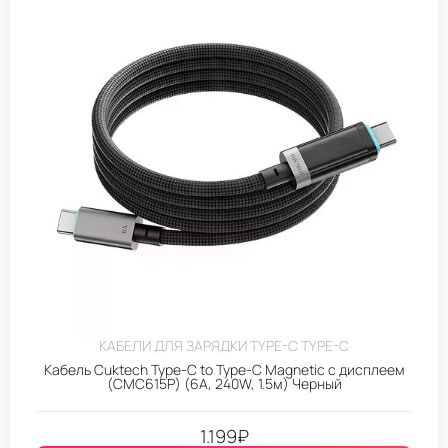
КАБЕЛИ ДЛЯ ЗАРЯДКИ TYPE-C TYPE-C
Кабель Cuktech Type-C to Type-C Magnetic с дисплеем
(CMC615P) (6A, 240W, 1.5м) Черный
1.199
₽