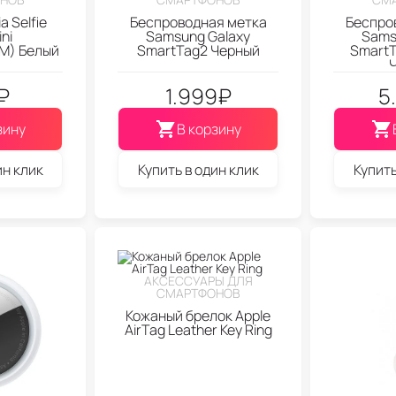
a Selfie
Беспроводная метка
Беспро
ini
Samsung Galaxy
Sams
M) Белый
SmartTag2 Черный
SmartT
₽
1.999
₽
5
зину
В корзину
ин клик
Купить в один клик
Купить
АКСЕССУАРЫ ДЛЯ
СМАРТФОНОВ
Кожаный брелок Apple
AirTag Leather Key Ring