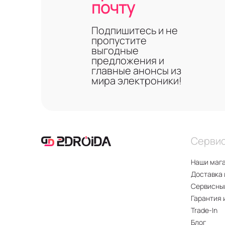
почту
Подпишитесь и не
пропустите
выгодные
предложения и
главные анонсы из
мира электроники!
Серви
Наши маг
Доставка 
Сервисны
Гарантия 
Trade-In
Блог