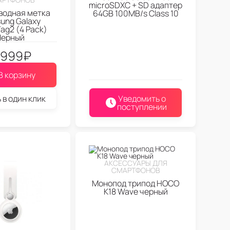
microSDXC + SD адаптер
водная метка
64GB 100MB/s Class 10
ung Galaxy
ag2 (4 Pack)
Черный
.999
₽
В корзину
 в один клик
Уведомить о
поступлении
АКСЕССУАРЫ ДЛЯ
СМАРТФОНОВ
Монопод трипод HOCO
K18 Wave черный