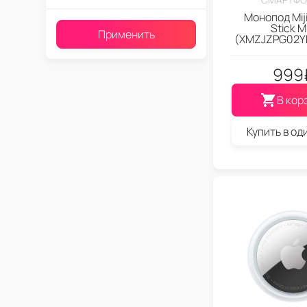
Монопод Miji
Stick M
Применить
(XMZJZPG02Y
999
В кор
Купить в од