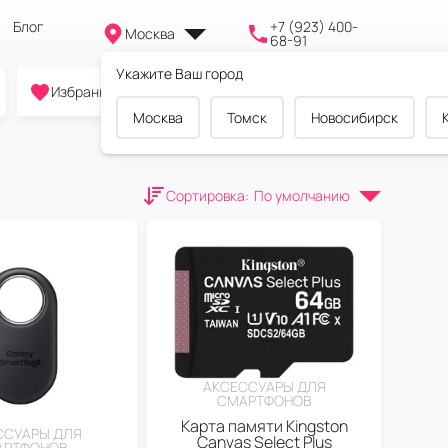
Блог
+7 (923) 400-
Москва
68-91
Укажите Ваш город
0
0
0
Избранное
Cравнение
Корзина
Москва
Томск
Новосибирск
Сортировка
:
По умолчанию
АКСЕССУАРЫ ДЛЯ
СМАРТФОНОВ
Карта памяти Kingston
ССУАРЫ ДЛЯ
Canvas Select Plus
АРТФОНОВ