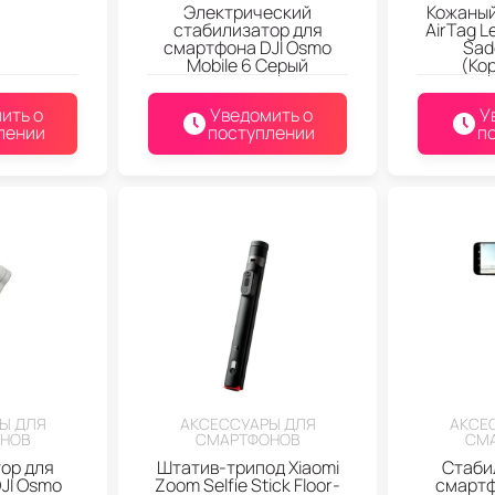
Электрический
Кожаный
стабилизатор для
AirTag L
смартфона DJI Osmo
Sad
Mobile 6 Серый
(Ко
ить о
Уведомить о
У
лении
поступлении
п
Ы ДЛЯ
АКСЕССУАРЫ ДЛЯ
АКСЕ
НОВ
СМАРТФОНОВ
СМ
ор для
Штатив-трипод Xiaomi
Стаби
JI Osmo
Zoom Selfie Stick Floor-
смартф