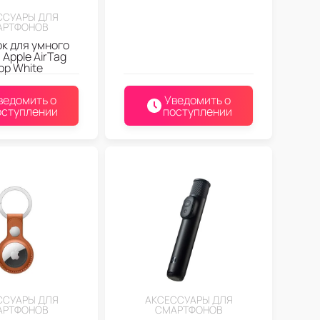
ССУАРЫ ДЛЯ
АРТФОНОВ
к для умного
 Apple AirTag
op White
ведомить о
Уведомить о
оступлении
поступлении
ССУАРЫ ДЛЯ
АКСЕССУАРЫ ДЛЯ
АРТФОНОВ
СМАРТФОНОВ