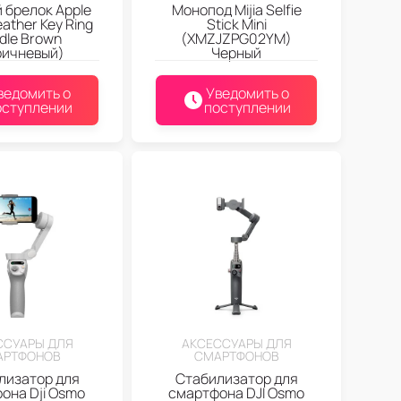
 брелок Apple
Монопод Mijia Selfie
eather Key Ring
Stick Mini
dle Brown
(XMZJZPG02YM)
ричневый)
Черный
ведомить о
Уведомить о
оступлении
поступлении
ССУАРЫ ДЛЯ
АКСЕССУАРЫ ДЛЯ
АРТФОНОВ
СМАРТФОНОВ
лизатор для
Стабилизатор для
она Dji Osmo
смартфона DJI Osmo