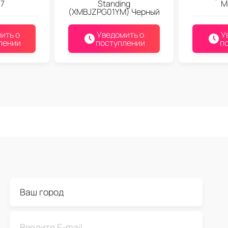
 7
Standing
M
(XMBJZPG01YM) Черный
ить о
Уведомить о
У
лении
поступлении
п