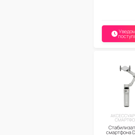
Уведом
поступ
АКСЕССУАР
СМАРТФО
Стабилизат
смартфона D