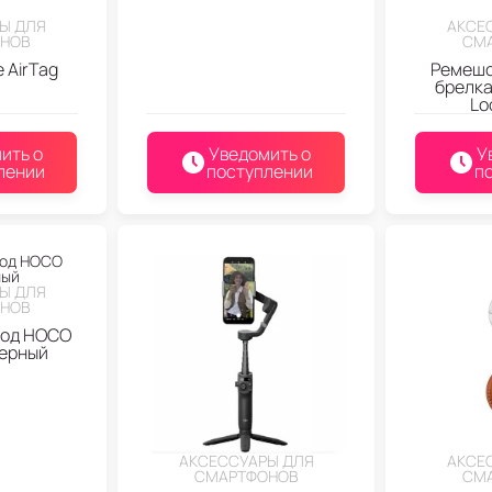
Ы ДЛЯ
АКСЕ
НОВ
СМ
 AirTag
Ремешо
брелка
Lo
ить о
Уведомить о
У
лении
поступлении
п
Ы ДЛЯ
НОВ
под HOCO
Черный
АКСЕССУАРЫ ДЛЯ
АКСЕ
СМАРТФОНОВ
СМ