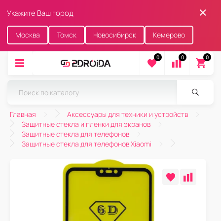
Укажите Ваш город
Москва
Томск
Новосибирск
Кемерово
0
0
0
Главная
Аксессуары для техники и устройств
Защитные стекла и пленки для экранов
Защитные стекла для телефонов
Защитные стекла для телефонов Xiaomi