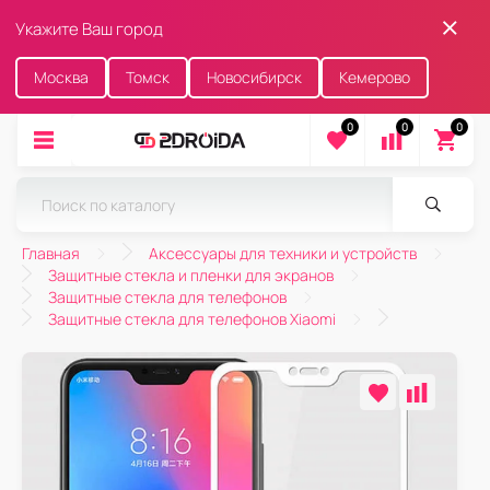
Укажите Ваш город
Москва
Томск
Новосибирск
Кемерово
0
0
0
Главная
Аксессуары для техники и устройств
Защитные стекла и пленки для экранов
Защитные стекла для телефонов
Защитные стекла для телефонов Xiaomi