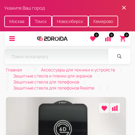
Укажите Ваш город
Москва
Томск
Новосибирск
Кемерово
0
0
0
Главная
Аксессуары для техники и устройств
Защитные стекла и пленки для экранов
Защитные стекла для телефонов
Защитные стекла для телефонов Realme