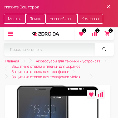
Укажите Ваш город
Москва
Томск
Новосибирск
Кемерово
0
0
0
Главная
Аксессуары для техники и устройств
Защитные стекла и пленки для экранов
Защитные стекла для телефонов
Защитные стекла для телефонов Meizu