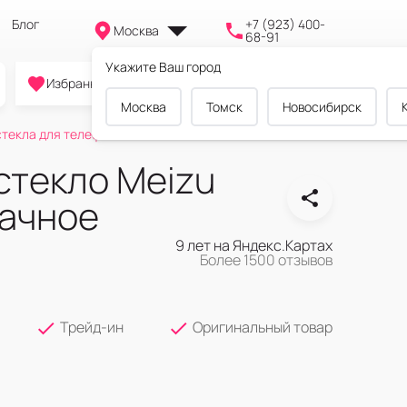
Блог
+7 (923) 400-
Москва
68-91
Укажите Ваш город
0
0
0
Избранное
Cравнение
Корзина
Москва
Томск
Новосибирск
текла для телефонов
стекло Meizu
ачное
9 лет на Яндекс.Картах
Более 1500 отзывов
Трейд-ин
Оригинальный товар