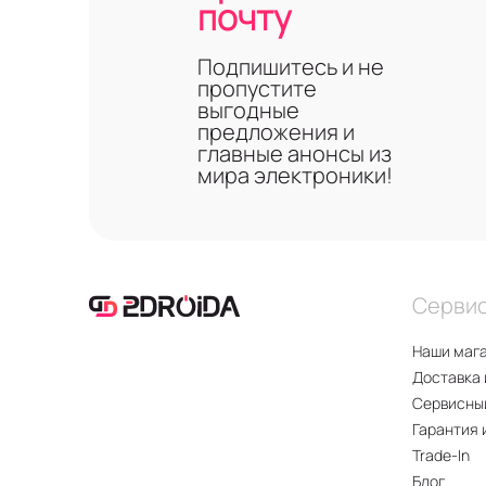
почту
Подпишитесь и не
пропустите
выгодные
предложения и
главные анонсы из
мира электроники!
Серви
Наши маг
Доставка 
Сервисны
Гарантия 
Trade-In
Блог