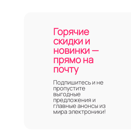
Горячие
скидки и
новинки —
прямо на
почту
Подпишитесь и не
пропустите
выгодные
предложения и
главные анонсы из
мира электроники!