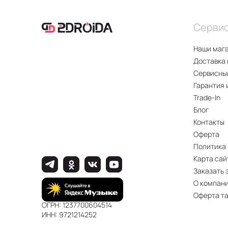
Серви
Наши маг
Доставка 
Сервисны
Гарантия 
Trade-In
Блог
Контакты
Оферта
Политика
Карта сай
Заказать 
О компан
Оферта т
ОГРН: 1237700604514
ИНН: 9721214252