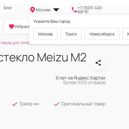
Блог
+7 (923) 400-
Москва
68-91
Укажите Ваш город
0
0
0
Избранное
Cравнение
Корзина
Москва
Томск
Новосибирск
текла для телефонов
стекло Meizu M2
9 лет на Яндекс.Картах
Более 1500 отзывов
Трейд-ин
Оригинальный товар