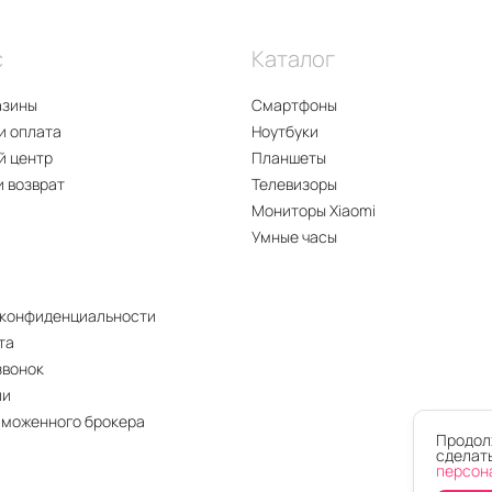
с
Каталог
азины
Смартфоны
и оплата
Ноутбуки
й центр
Планшеты
и возврат
Телевизоры
Мониторы Xiaomi
Умные часы
 конфиденциальности
та
звонок
ии
аможенного брокера
Продолж
сделать
персон