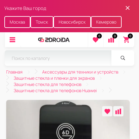
Укажите Ваш город
Москва
Томск
Новосибирск
Кемерово
0
0
0
Главная
Аксессуары для техники и устройств
Защитные стекла и пленки для экранов
Защитные стекла для телефонов
Защитные стекла для телефонов Huawei