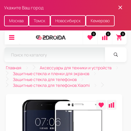
Укажите Ваш город
Москва
Томск
Новосибирск
Кемерово
0
0
0
Главная
Аксессуары для техники и устройств
Защитные стекла и пленки для экранов
Защитные стекла для телефонов
Защитные стекла для телефонов Xiaomi