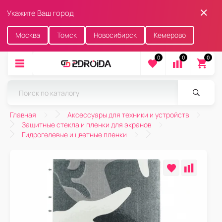
Укажите Ваш город
Москва
Томск
Новосибирск
Кемерово
0
0
0
Главная
Аксессуары для техники и устройств
Защитные стекла и пленки для экранов
Гидрогелевые и цветные пленки