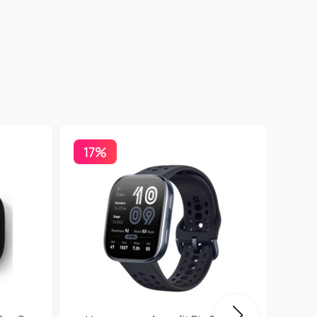
17%
Бесп