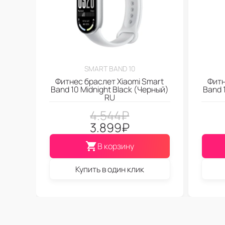
SMART BAND 10
Фитнес браслет Xiaomi Smart
Фитн
Band 10 Midnight Black (Черный)
Band 1
RU
4.544
₽
3.899
₽
В корзину
Купить в один клик