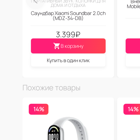
ПОРТАТИВНЫЙ ЗВУК: КОЛОНКИ ДЛЯ
Вне
ДОМА И ОТДЫХА
Mobi
Саундбар Xiaomi Soundbar 2.0ch
(MDZ-34-DB)
3.399
₽
В корзину
Купить в один клик
Похожие товары
14%
14%