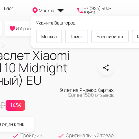
Блог
+7 (923) 400-
Москва
68-91
Укажите Ваш город
0
0
0
Избранное
Cравнение
Корзина
Москва
Томск
Новосибирск
аслет Xiaomi
 10 Midnight
ный) EU
9 лет на Яндекс.Картах
Более 1500 отзывов
₽
14%
в один клик
Трейд-ин
Оригинальный товар