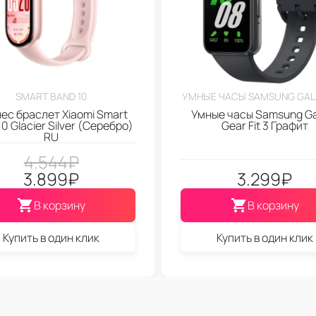
SMART BAND 10
УМНЫЕ ЧАСЫ SAMSUNG GALA
ес браслет Xiaomi Smart
Умные часы Samsung Ga
0 Glacier Silver (Серебро)
Gear Fit 3 Графит
RU
4.544
₽
3.899
₽
3.299
₽
В корзину
В корзину
Купить в один клик
Купить в один клик