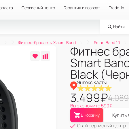
 оплата
Сервисный центр
Гарантия и возврат
Trade-In
Найти
Фитнес-браслеты Xiaomi Band
Smart Band 10
Фитнес бр
Smart Band
Black (Чер
Яндекс Карты
3.499
₽
4.089
Вы экономите
590
₽
Купить 
В корзину
Свой сервисный центр