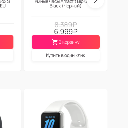
Box S
Умные часы Amazfit Bip 6 Soft
 EU
Black (Черный)
8.389
₽
6.999
₽
В корзину
Купить в один клик