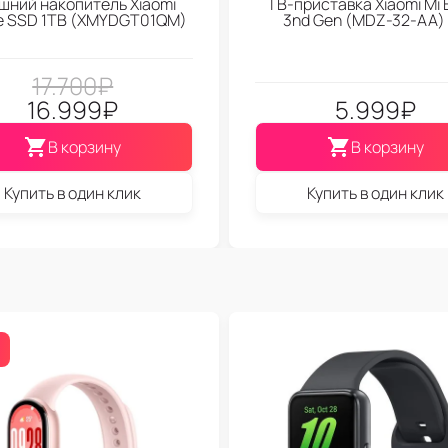
шний накопитель Xiaomi
ТВ-приставка Xiaomi Mi 
le SSD 1TB (XMYDGT01QM)
3nd Gen (МDZ-32-АА)
17.700
₽
16.999
₽
5.999
₽
В корзину
В корзину
Купить в один клик
Купить в один клик