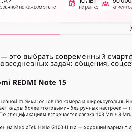
IDA?
10 ЛЕТ
50 000
на рынке
клиенто
озрачной на каждом этапе
— это выбрать современный смарт
овседневных задач: общения, соцсет
omi REDMI Note 15
дневной съёмки: основная камера и широкоугольный 
ает кадры более «готовыми» без ручных настроек — п
 По спецификациям встречается связка
108 Мп + 8 Мп
.
оен на
MediaTek Helio G100-Ultra
— хороший вариант дл