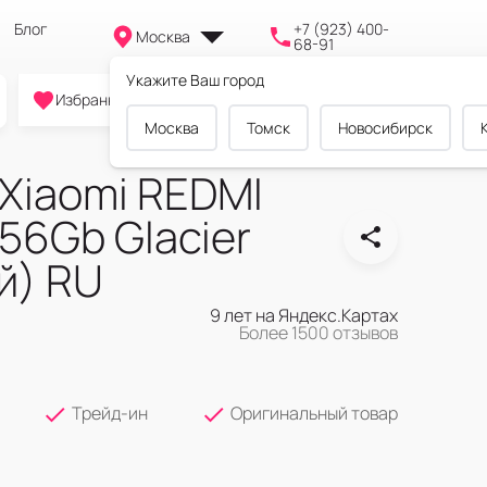
Блог
+7 (923) 400-
Москва
68-91
Укажите Ваш город
0
0
0
Избранное
Cравнение
Корзина
Москва
Томск
Новосибирск
Xiaomi REDMI
256Gb Glacier
й) RU
9 лет на Яндекс.Картах
Более 1500 отзывов
Трейд-ин
Оригинальный товар