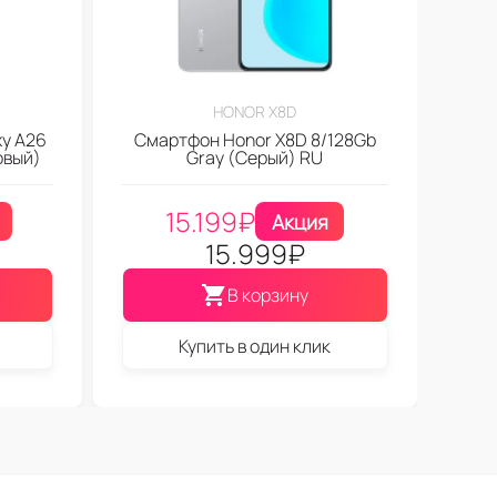
HONOR X8D
y A26
Смартфон Honor X8D 8/128Gb
овый)
Gray (Серый) RU
15.199
₽
Акция
15.999
₽
В корзину
Купить в один клик