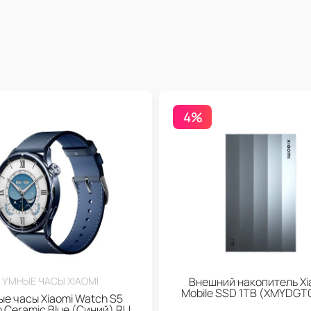
4%
УМНЫЕ ЧАСЫ XIAOMI
Внешний накопитель Xi
Mobile SSD 1TB (XMYDGT
ые часы Xiaomi Watch S5
Ceramic Blue (Синий) RU