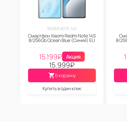
REDMI NOTE 14S
Смартфон Xiaomi Redmi Note 14S
Сма
8/256Gb Ocean Blue (Синий) EU
8/256
15.199
₽
Акция
15.999
₽
В корзину
Купить в один клик