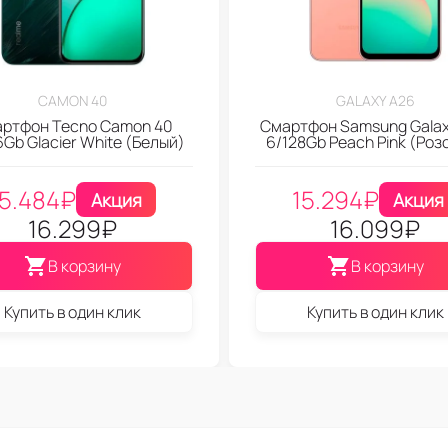
CAMON 40
GALAXY A26
ртфон Tecno Camon 40
Смартфон Samsung Galax
Gb Glacier White (Белый)
6/128Gb Peach Pink (Роз
15.484
₽
15.294
₽
Акция
Акция
16.299
₽
16.099
₽
В корзину
В корзину
Купить в один клик
Купить в один клик