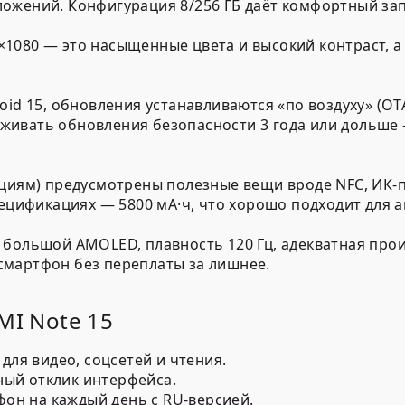
ложений. Конфигурация
8/256 ГБ
даёт комфортный запа
×1080
— это насыщенные цвета и высокий контраст, 
oid 15
, обновления устанавливаются «по воздуху» (OTA
рживать обновления безопасности
3 года или дольше
кациям) предусмотрены полезные вещи вроде
NFC
,
ИК-
спецификациях —
5800 мА·ч
, что хорошо подходит для а
большой AMOLED, плавность 120 Гц, адекватная прои
смартфон без переплаты за лишнее.
MI Note 15
для видео, соцсетей и чтения.
ый отклик интерфейса.
фон на каждый день
с RU-версией.