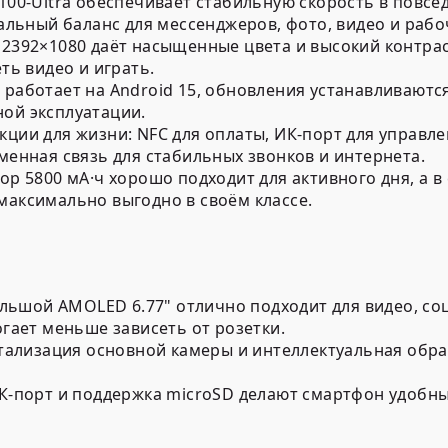
100-Ultra
обеспечивает стабильную скорость в повсе
льный баланс для мессенджеров, фото, видео и рабо
м
2392×1080
даёт насыщенные цвета и высокий контрас
ть видео и играть.
 работает на
Android 15
, обновления устанавливаются
ой эксплуатации.
кции для жизни:
NFC
для оплаты,
ИК-порт
для управле
енная связь для стабильных звонков и интернета.
тор
5800 мА·ч
хорошо подходит для активного дня, а 
аксимально выгодно в своём классе.
ьшой AMOLED 6.77" отлично подходит для видео, соц
гает меньше зависеть от розетки.
тализация основной камеры и интеллектуальная обра
К-порт и поддержка microSD делают смартфон удобным