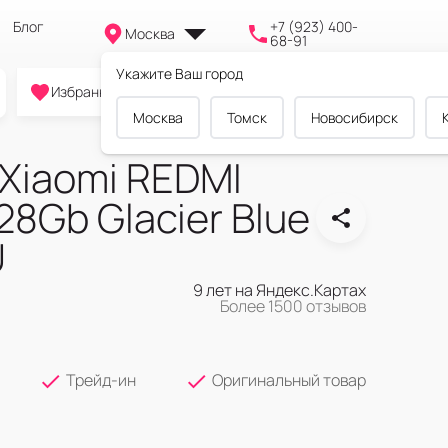
Блог
+7 (923) 400-
Москва
68-91
Укажите Ваш город
0
0
0
Избранное
Cравнение
Корзина
Москва
Томск
Новосибирск
Xiaomi REDMI
28Gb Glacier Blue
U
9 лет на Яндекс.Картах
Более 1500 отзывов
Трейд-ин
Оригинальный товар