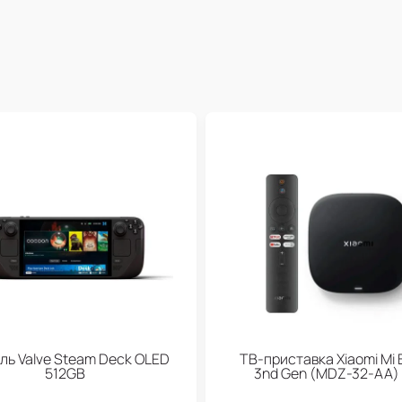
ль Valve Steam Deck OLED
ТВ-приставка Xiaomi Mi 
512GB
3nd Gen (МDZ-32-АА)