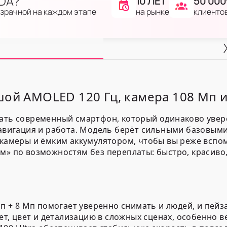
IDA?
10 ЛЕТ
50 000
на рынке
клиенто
озрачной на каждом этапе
шой AMOLED 120 Гц, камера 108 Мп и
рать современный смартфон, который одинаково увер
 навигация и работа. Модель берёт сильными базовы
 камеры и ёмким аккумулятором, чтобы вы реже вспом
м» по возможностям без переплаты: быстро, красиво
п + 8 Мп помогает уверенно снимать и людей, и пейз
ет, цвет и детализацию в сложных сценах, особенно в