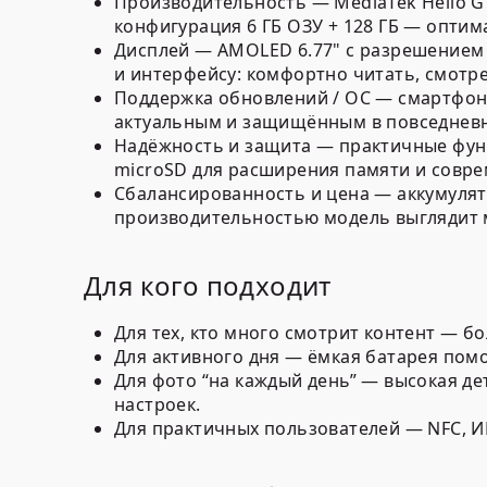
Производительность
—
MediaTek Helio G
конфигурация
6 ГБ ОЗУ + 128 ГБ
— оптима
Дисплей
—
AMOLED 6.77"
с разрешение
и интерфейсу: комфортно читать, смотре
Поддержка обновлений / ОС
— смартфон
актуальным и защищённым в повседневн
Надёжность и защита
— практичные фун
microSD
для расширения памяти и соврем
Сбалансированность и цена
— аккумуля
производительностью модель выглядит м
Для кого подходит
Для тех, кто много смотрит контент
— бол
Для активного дня
— ёмкая батарея помо
Для фото “на каждый день”
— высокая де
настроек.
Для практичных пользователей
— NFC, И