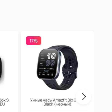
17%
Бесп
Box S
Умные часы Amazfit Bip 6 Soft
 EU
Black (Черный)