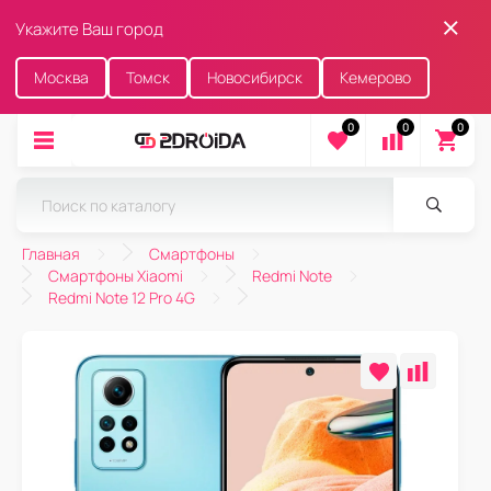
Укажите Ваш город
Москва
Томск
Новосибирск
Кемерово
0
0
0
Главная
Смартфоны
Смартфоны Xiaomi
Redmi Note
Redmi Note 12 Pro 4G