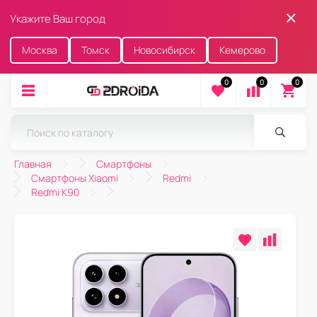
Укажите Ваш город
Москва
Томск
Новосибирск
Кемерово
0
0
0
Главная
Смартфоны
Смартфоны Xiaomi
Redmi
Redmi K90