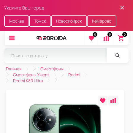
Укажите Ваш город
Москва
Томск
Новосибирск
Кемерово
0
0
0
Главная
Смартфоны
Смартфоны Xiaomi
Redmi
Redmi K80 Ultra