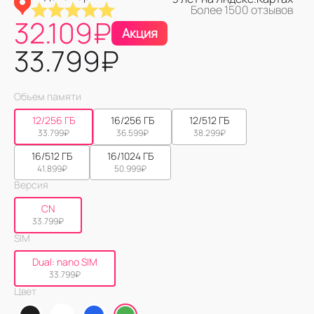
Более 1500 отзывов
32.109
₽
Акция
33.799
₽
Объем памяти
12/256 ГБ
16/256 ГБ
12/512 ГБ
33.799
₽
36.599
₽
38.299
₽
16/512 ГБ
16/1024 ГБ
41.899
₽
50.999
₽
Версия
CN
33.799
₽
SIM
Dual: nano SIM
33.799
₽
Цвет