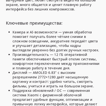
вычурный цвет, любит смотреть видео на большом
экране, много общается и ценит плавную работу
интерфейса без лишних компромиссов.
Ключевые преимущества:
Камера и AI-возможности
— умная обработка
помогает получать более чёткие снимки в
сложном освещении, аккуратнее передаёт цвета
и улучшает детализацию, чтобы кадры
выглядели уверенно без долгих ручных настроек.
Производительность
— 12 ГБ оперативной
памяти обеспечивают быстрый отклик системы,
комфортное переключение между приложениями
и плавную работу в течение дня.
Дисплей
— AMOLED 6.83" с высоким
разрешением 2772×1280 даёт насыщенную
картинку и контраст: удобно читать, смотреть
фильмы, учиться и играть на большом экране.
Поддержка обновлений / ОС
— современная
система Xiaomi с фирменной оболочкой
предлагает удобные функции, оптимизации и
привычную логику интерфейса, которые делают