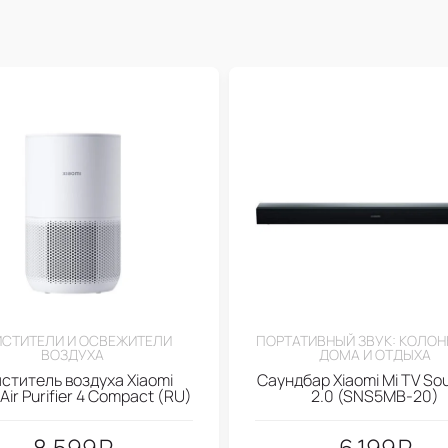
СТИТЕЛИ И ОСВЕЖИТЕЛИ
ПОРТАТИВНЫЙ ЗВУК: КОЛОН
ВОЗДУХА
ДОМА И ОТДЫХА
ститель воздуха Xiaomi
Саундбар Xiaomi Mi TV So
Air Purifier 4 Compact (RU)
2.0 (SNS5MB-20)
8.599
₽
6.199
₽