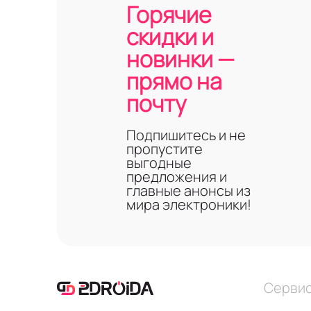
Горячие
скидки и
новинки —
прямо на
почту
Подпишитесь и не
пропустите
выгодные
предложения и
главные анонсы из
мира электроники!
Серви