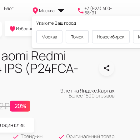
Блог
+7 (923) 400-
Москва
68-91
Укажите Ваш город
0
0
0
Избранное
Cравнение
Корзина
Москва
Томск
Новосибирск
iaomi Redmi
4 IPS (P24FCA-
9 лет на Яндекс.Картах
Более 1500 отзывов
2
₽
20%
в один клик
Трейд-ин
Оригинальный товар