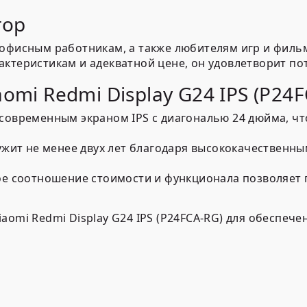
тор
 офисным работникам, а также любителям игр и филь
актеристикам и адекватной цене, он удовлетворит п
omi Redmi Display G24 IPS (P24F
овременным экраном IPS с диагональю 24 дюйма, чт
жит не менее двух лет благодаря высококачественным
 соотношение стоимости и функционала позволяет 
aomi Redmi Display G24 IPS (P24FCA-RG) для обеспеч