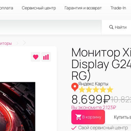
 оплата
Сервисный центр
Гарантия и возврат
Trade-In
Найти
ниторы
Монитор X
Display G2
RG)
Яндекс Карты
8.699
₽
10.82
Вы экономите
2.123
₽
Купить 
В корзину
Свой сервисный центр