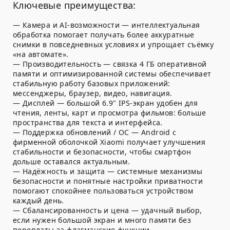
Ключевые преимущества:
—
Камера и AI-возможности
— интеллектуальная
обработка помогает получать более аккуратные
снимки в повседневных условиях и упрощает съёмку
«на автомате».
—
Производительность
— связка 4 ГБ оперативной
памяти и оптимизированной системы обеспечивает
стабильную работу базовых приложений:
мессенджеры, браузер, видео, навигация.
—
Дисплей
— большой 6.9" IPS-экран удобен для
чтения, ленты, карт и просмотра фильмов: больше
пространства для текста и интерфейса.
—
Поддержка обновлений / ОС
— Android с
фирменной оболочкой Xiaomi получает улучшения
стабильности и безопасности, чтобы смартфон
дольше оставался актуальным.
—
Надёжность и защита
— системные механизмы
безопасности и понятные настройки приватности
помогают спокойнее пользоваться устройством
каждый день.
—
Сбалансированность и цена
— удачный выбор,
если нужен большой экран и много памяти без
переплаты за флагманские функции.