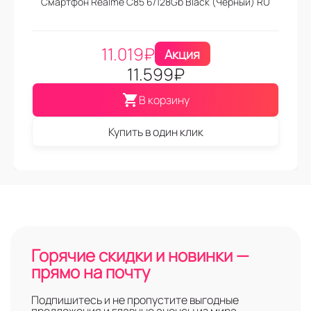
Смартфон Realme C85 6/128Gb Black (Черный) RU
11.019
₽
Акция
11.599
₽
В корзину
Купить в один клик
Горячие скидки и новинки —
прямо на почту
Подпишитесь и не пропустите выгодные