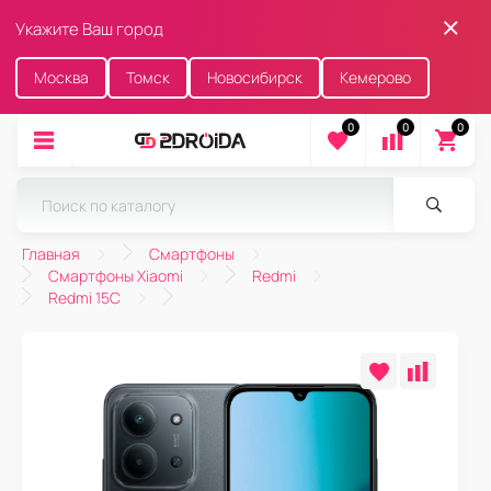
Укажите Ваш город
Москва
Томск
Новосибирск
Кемерово
0
0
0
Главная
Смартфоны
Смартфоны Xiaomi
Redmi
Redmi 15C